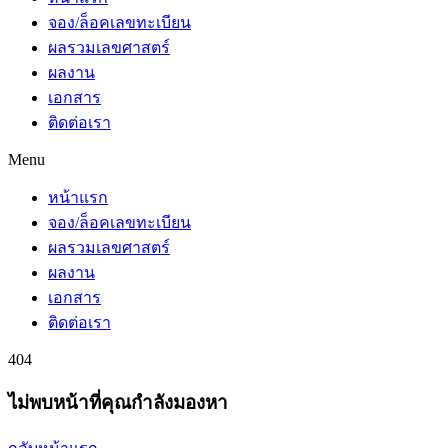
จอง/ล็อคเลขทะเบียน
ผลรวมเลขศาสตร์
ผลงาน
เอกสาร
ติดต่อเรา
Menu
หน้าแรก
จอง/ล็อคเลขทะเบียน
ผลรวมเลขศาสตร์
ผลงาน
เอกสาร
ติดต่อเรา
404
ไม่พบหน้าที่คุณกำลังมองหา