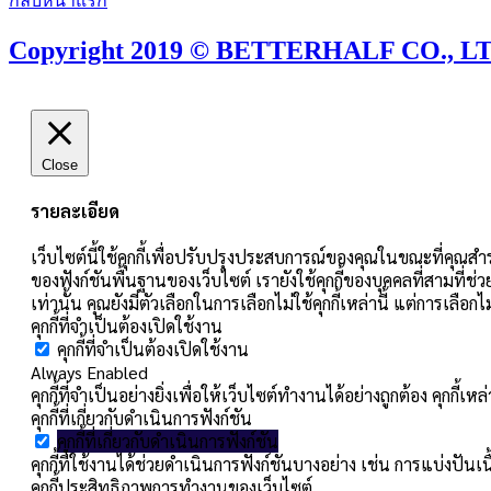
กลับหน้าแรก
Copyright 2019 © BETTERHALF CO., LTD.
Close
รายละเอียด
เว็บไซต์นี้ใช้คุกกี้เพื่อปรับปรุงประสบการณ์ของคุณในขณะที่คุณสำร
ของฟังก์ชันพื้นฐานของเว็บไซต์ เรายังใช้คุกกี้ของบุคคลที่สามที่ช่
เท่านั้น คุณยังมีตัวเลือกในการเลือกไม่ใช้คุกกี้เหล่านี้ แต่การเลื
คุกกี้ที่จำเป็นต้องเปิดใช้งาน
คุกกี้ที่จำเป็นต้องเปิดใช้งาน
Always Enabled
คุกกี้ที่จำเป็นอย่างยิ่งเพื่อให้เว็บไซต์ทำงานได้อย่างถูกต้อง คุกก
คุกกี้ที่เกี่ยวกับดำเนินการฟังก์ชัน
คุกกี้ที่เกี่ยวกับดำเนินการฟังก์ชัน
คุกกี้ที่ใช้งานได้ช่วยดำเนินการฟังก์ชันบางอย่าง เช่น การแบ่ง
คุกกี้ประสิทธิภาพการทำงานของเว็บไซต์