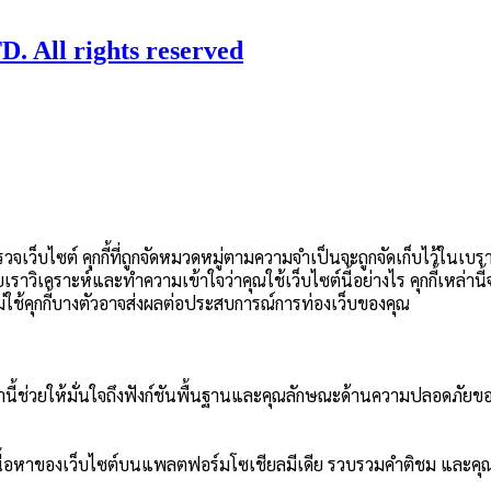
 All rights reserved
วจเว็บไซต์ คุกกี้ที่ถูกจัดหมวดหมู่ตามความจำเป็นจะถูกจัดเก็บไว้ในเบร
วยเราวิเคราะห์และทำความเข้าใจว่าคุณใช้เว็บไซต์นี้อย่างไร คุกกี้เหล่า
อกไม่ใช้คุกกี้บางตัวอาจส่งผลต่อประสบการณ์การท่องเว็บของคุณ
ี้เหล่านี้ช่วยให้มั่นใจถึงฟังก์ชันพื้นฐานและคุณลักษณะด้านความปลอดภัยขอ
ปันเนื้อหาของเว็บไซต์บนแพลตฟอร์มโซเชียลมีเดีย รวบรวมคำติชม และคุณ