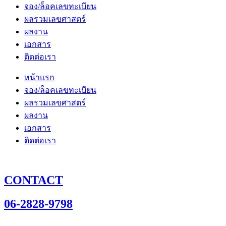
จอง/ล็อคเลขทะเบียน
ผลรวมเลขศาสตร์
ผลงาน
เอกสาร
ติดต่อเรา
หน้าแรก
จอง/ล็อคเลขทะเบียน
ผลรวมเลขศาสตร์
ผลงาน
เอกสาร
ติดต่อเรา
CONTACT
06-2828-9798