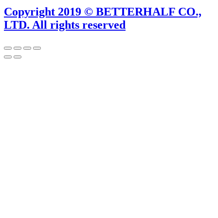
Copyright 2019 © BETTERHALF CO.,
LTD. All rights reserved