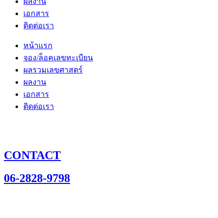
ผลงาน
เอกสาร
ติดต่อเรา
หน้าแรก
จอง/ล็อคเลขทะเบียน
ผลรวมเลขศาสตร์
ผลงาน
เอกสาร
ติดต่อเรา
CONTACT
06-2828-9798