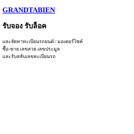
Skip
GRANDTABIEN
to
content
รับจอง รับล็อค
และจัดหาทะเบียนรถยนต์ / มอเตอร์ไซค์
ซื้อ-ขาย เลขสวย เลขประมูล
และรับสลับเลขทะเบียนรถ