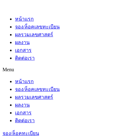
หน้าแรก
จอง/ล็อคเลขทะเบียน
ผลรวมเลขศาสตร์
ผลงาน
เอกสาร
ติดต่อเรา
Menu
หน้าแรก
จอง/ล็อคเลขทะเบียน
ผลรวมเลขศาสตร์
ผลงาน
เอกสาร
ติดต่อเรา
จอง/ล็อคทะเบียน