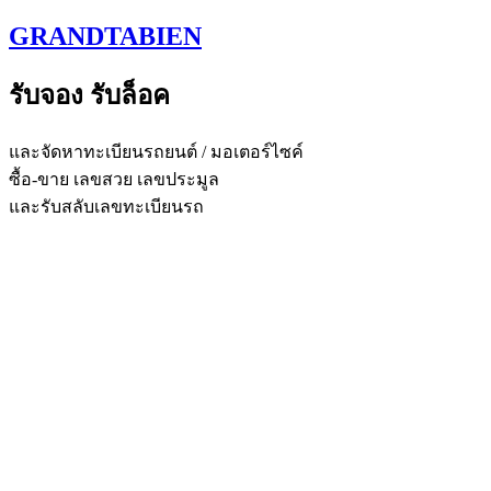
Skip
GRANDTABIEN
to
content
รับจอง รับล็อค
และจัดหาทะเบียนรถยนต์ / มอเตอร์ไซค์
ซื้อ-ขาย เลขสวย เลขประมูล
และรับสลับเลขทะเบียนรถ