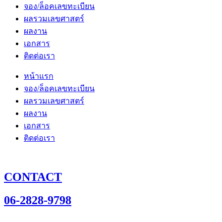
จอง/ล็อคเลขทะเบียน
ผลรวมเลขศาสตร์
ผลงาน
เอกสาร
ติดต่อเรา
หน้าแรก
จอง/ล็อคเลขทะเบียน
ผลรวมเลขศาสตร์
ผลงาน
เอกสาร
ติดต่อเรา
CONTACT
06-2828-9798