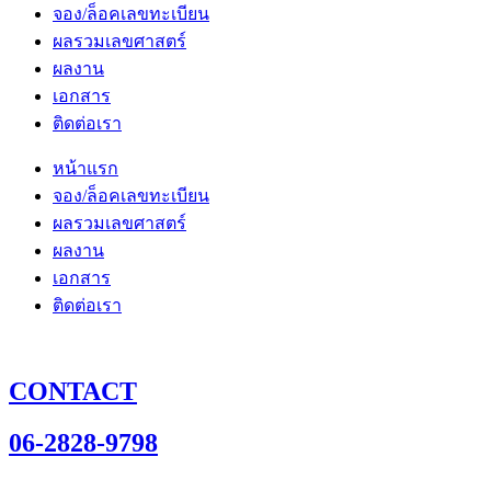
จอง/ล็อคเลขทะเบียน
ผลรวมเลขศาสตร์
ผลงาน
เอกสาร
ติดต่อเรา
หน้าแรก
จอง/ล็อคเลขทะเบียน
ผลรวมเลขศาสตร์
ผลงาน
เอกสาร
ติดต่อเรา
CONTACT
06-2828-9798