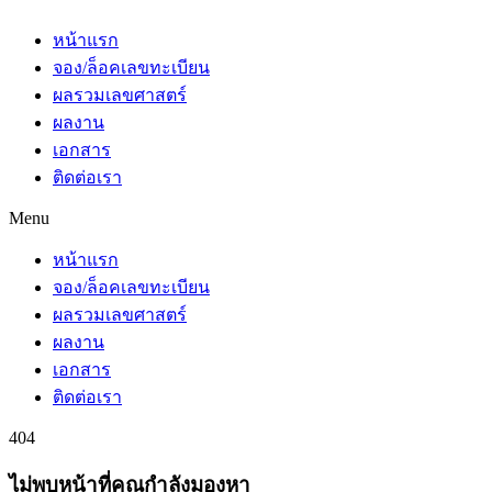
หน้าแรก
จอง/ล็อคเลขทะเบียน
ผลรวมเลขศาสตร์
ผลงาน
เอกสาร
ติดต่อเรา
Menu
หน้าแรก
จอง/ล็อคเลขทะเบียน
ผลรวมเลขศาสตร์
ผลงาน
เอกสาร
ติดต่อเรา
404
ไม่พบหน้าที่คุณกำลังมองหา