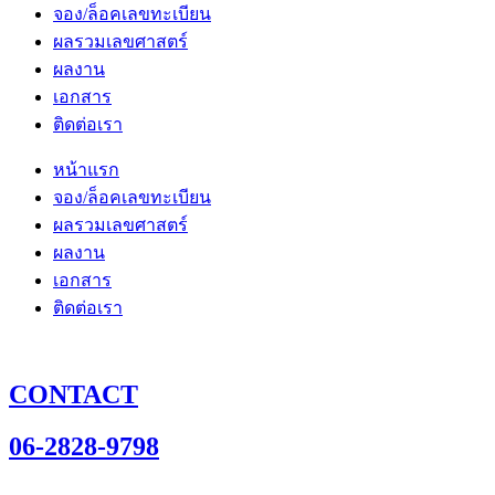
จอง/ล็อคเลขทะเบียน
ผลรวมเลขศาสตร์
ผลงาน
เอกสาร
ติดต่อเรา
หน้าแรก
จอง/ล็อคเลขทะเบียน
ผลรวมเลขศาสตร์
ผลงาน
เอกสาร
ติดต่อเรา
CONTACT
06-2828-9798