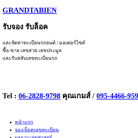
Skip
GRANDTABIEN
to
content
รับจอง รับล็อค
และจัดหาทะเบียนรถยนต์ / มอเตอร์ไซค์
ซื้อ-ขาย เลขสวย เลขประมูล
และรับสลับเลขทะเบียนรถ
Tel :
06-2828-9798
คุณเกมส์ /
095-4466-95
หน้าแรก
จอง/ล็อคเลขทะเบียน
ผลรวมเลขศาสตร์