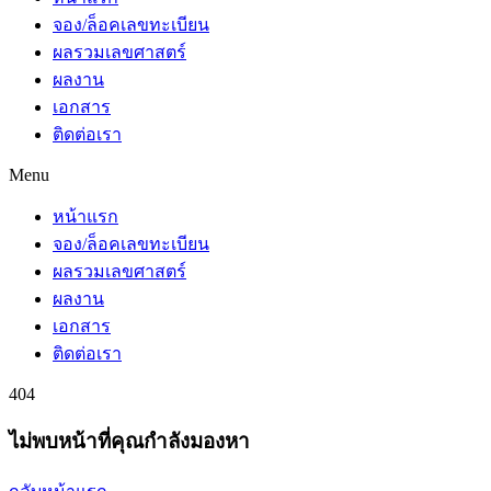
จอง/ล็อคเลขทะเบียน
ผลรวมเลขศาสตร์
ผลงาน
เอกสาร
ติดต่อเรา
Menu
หน้าแรก
จอง/ล็อคเลขทะเบียน
ผลรวมเลขศาสตร์
ผลงาน
เอกสาร
ติดต่อเรา
404
ไม่พบหน้าที่คุณกำลังมองหา