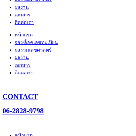
ผลงาน
เอกสาร
ติดต่อเรา
หน้าแรก
จอง/ล็อคเลขทะเบียน
ผลรวมเลขศาสตร์
ผลงาน
เอกสาร
ติดต่อเรา
CONTACT
06-2828-9798
หน้าแรก