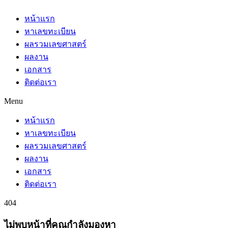
หน้าแรก
หาเลขทะเบียน
ผลรวมเลขศาสตร์
ผลงาน
เอกสาร
ติดต่อเรา
Menu
หน้าแรก
หาเลขทะเบียน
ผลรวมเลขศาสตร์
ผลงาน
เอกสาร
ติดต่อเรา
404
ไม่พบหน้าที่คุณกำลังมองหา