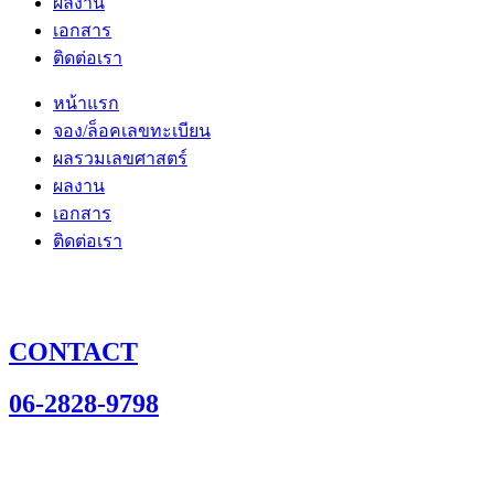
ผลงาน
เอกสาร
ติดต่อเรา
หน้าแรก
จอง/ล็อคเลขทะเบียน
ผลรวมเลขศาสตร์
ผลงาน
เอกสาร
ติดต่อเรา
CONTACT
06-2828-9798