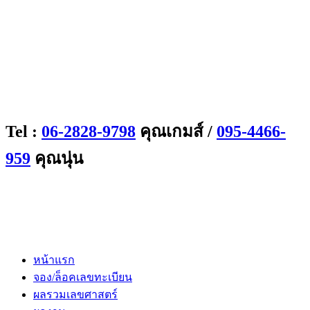
Tel :
06-2828-9798
คุณเกมส์ /
095-4466-
959
คุณนุ่น
หน้าแรก
จอง/ล็อคเลขทะเบียน
ผลรวมเลขศาสตร์