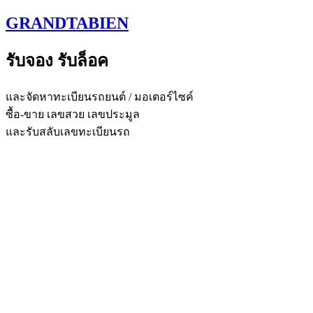
Skip
GRANDTABIEN
to
content
รับจอง รับล็อค
และจัดหาทะเบียนรถยนต์ / มอเตอร์ไซค์
ซื้อ-ขาย เลขสวย เลขประมูล
และรับสลับเลขทะเบียนรถ